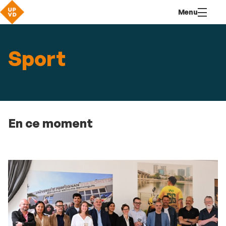
Aller
Navigation
Accès
Connexion
Menu
au
directs
contenu
Sport
En ce moment