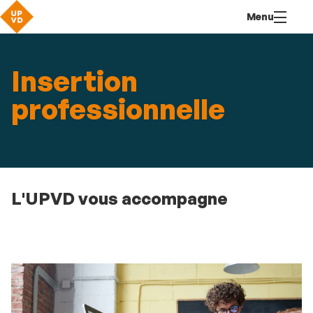
Aller
Navigation
Accès
Connexion
Menu
au
directs
contenu
Insertion
professionnelle
L'UPVD vous accompagne