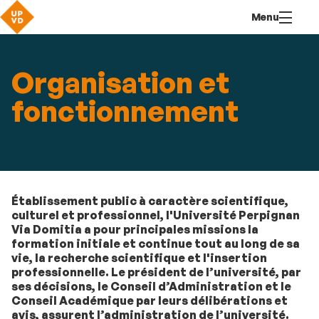
Aller
Navigation
Accès
Connexion
Menu
au
directs
contenu
Organisation et
fonctionnement
Établissement public à caractère scientifique,
culturel et professionnel, l'Université Perpignan
Via Domitia a pour principales missions la
formation initiale et continue tout au long de sa
vie, la recherche scientifique et l'insertion
professionnelle. Le président de l’université, par
ses décisions, le Conseil d’Administration et le
Conseil Académique par leurs délibérations et
avis, assurent l’administration de l’université.