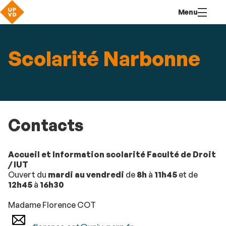
Aller
Navigation
Accès
Connexion
Menu
au
directs
contenu
Scolarité Narbonne
Contacts
Accueil et Information scolarité Faculté de Droit
/ IUT
Ouvert du
mardi au vendredi
de
8h
à
11h45
et de
12h45
à
16h30
Madame Florence COT