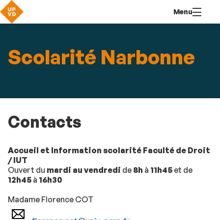
Aller
Navigation
Accès
Connexion
Menu
au
directs
contenu
Scolarité Narbonne
Contacts
Accueil et Information scolarité Faculté de Droit
/ IUT
Ouvert du
mardi au vendredi
de
8h
à
11h45
et de
12h45
à
16h30
Madame Florence COT